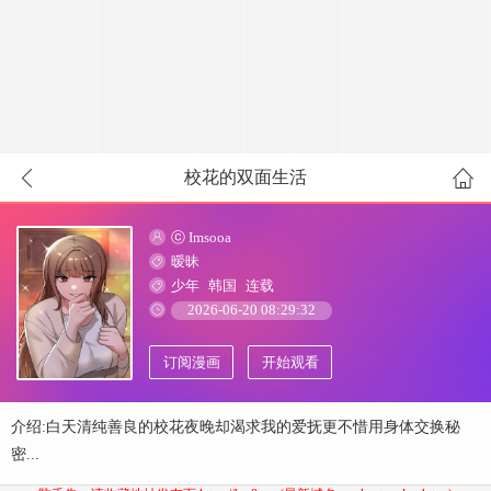
校花的双面生活
ⓒ Imsooa
暧昧
少年
韩国
连载
2026-06-20 08:29:32
订阅漫画
开始观看
介绍:白天清纯善良的校花夜晚却渴求我的爱抚更不惜用身体交换秘
密...