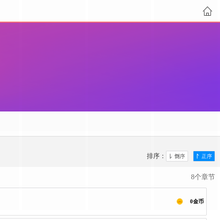
排序：
8个章节
0金币