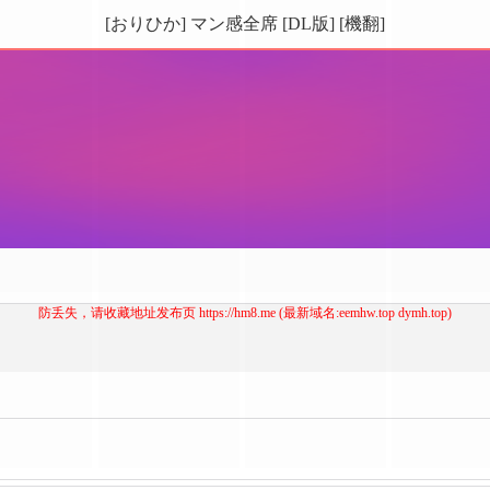
[おりひか] マン感全席 [DL版] [機翻]
防丢失，请收藏地址发布页 https://hm8.me (最新域名:eemhw.top dymh.top)