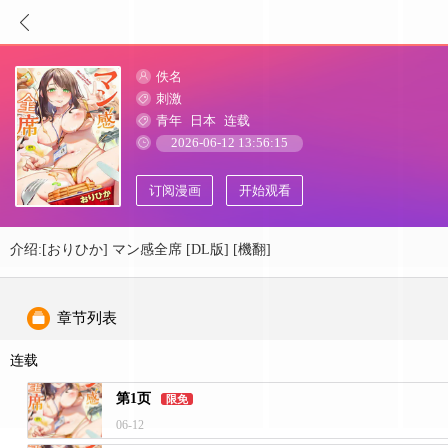
佚名
刺激
青年
日本
连载
2026-06-12 13:56:15
订阅漫画
开始观看
介绍:[おりひか] マン感全席 [DL版] [機翻]
章节列表
连载
第1页
限免
06-12